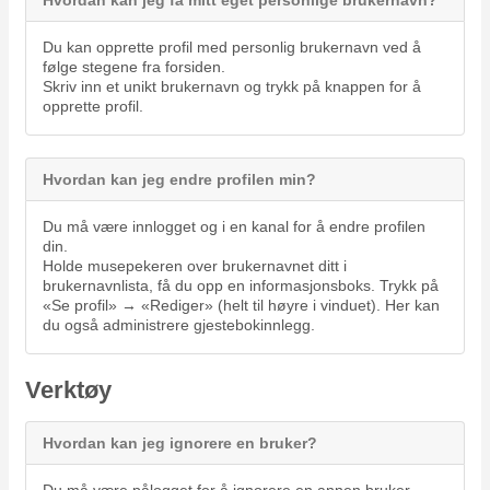
Du kan opprette profil med personlig brukernavn ved å
følge stegene fra forsiden.
Skriv inn et unikt brukernavn og trykk på knappen for å
opprette profil.
Hvordan kan jeg endre profilen min?
Du må være innlogget og i en kanal for å endre profilen
din.
Holde musepekeren over brukernavnet ditt i
brukernavnlista, få du opp en informasjonsboks. Trykk på
«Se profil» → «Rediger» (helt til høyre i vinduet). Her kan
du også administrere gjestebokinnlegg.
Verktøy
Hvordan kan jeg ignorere en bruker?
Du må være pålogget for å ignorere en annen bruker.