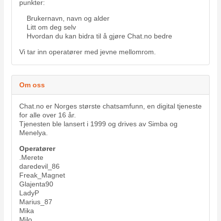
punkter:
Brukernavn, navn og alder
Litt om deg selv
Hvordan du kan bidra til å gjøre Chat.no bedre
Vi tar inn operatører med jevne mellomrom.
Om oss
Chat.no er Norges største chatsamfunn, en digital tjeneste
for alle over 16 år.
Tjenesten ble lansert i 1999 og drives av Simba og
Menelya.
Operatører
.Merete
daredevil_86
Freak_Magnet
Glajenta90
LadyP
Marius_87
Mika
Milo