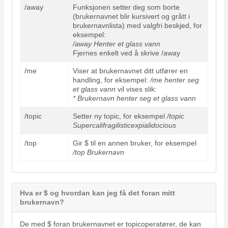
/away
Funksjonen setter deg som borte
(brukernavnet blir kursivert og grått i
brukernavnlista) med valgfri beskjed, for
eksempel:
/away Henter et glass vann
Fjernes enkelt ved å skrive /away
/me
Viser at brukernavnet ditt utfører en
handling, for eksempel:
/me henter seg
et glass vann
vil vises slik:
* Brukernavn henter seg et glass vann
/topic
Setter ny topic, for eksempel
/topic
Supercalifragilisticexpialidocious
/top
Gir $ til en annen bruker, for eksempel
/top Brukernavn
Hva er $ og hvordan kan jeg få det foran mitt
brukernavn?
De med $ foran brukernavnet er topicoperatører, de kan