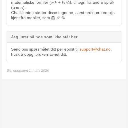
matematiske formler (∞ ≈ ÷ ½ ¼), til tegn fra andre språk
(α ω π).
Chatklienten støtter disse tegnene, samt ordinære emojis
kjent fra mobiler, som 🦁 🎉 🥳
Jeg lurer på noe som ikke står her
Send oss spørsmålet ditt per epost til
support@chat.no
,
husk å oppgi brukernavnet ditt.
Sist oppdatert 1. mars 2026