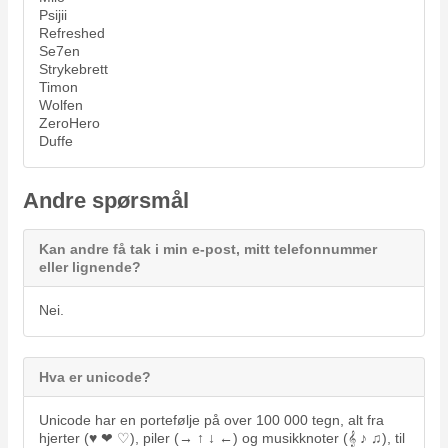
Psijii
Refreshed
Se7en
Strykebrett
Timon
Wolfen
ZeroHero
Duffe
Andre spørsmål
Kan andre få tak i min e-post, mitt telefonnummer
eller lignende?
Nei.
Hva er unicode?
Unicode har en portefølje på over 100 000 tegn, alt fra
hjerter (♥ ❤ ♡), piler (→ ↑ ↓ ←) og musikknoter (𝄞 ♪ ♫), til