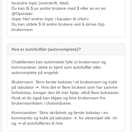
forandre topic (overskrift, tittel).
Du kan få $ av andre brukere med $ eller av en en
@Operatør.
/topic Hei!
endrer topic i kanalen til «Hei!»
Du kan utdele $ til andre brukere ved å skrive
/top
brukernavn
Hva er autofullfør (autocomplete)?
Chatklienten kan automatisk fylle ut brukernavn og
kommandoer, dette er kjent som autofullfør eller
autocomplete på engelsk.
Brukernavn:
Skriv første bokstav i et brukernavn og trykk
på tabulator ⇥. Hvis det er flere brukere som har samme
forbokstav, trenger den litt mer hjelp, altså flere bokstaver.
Husk at du også kan klippe og lime brukernavn fra
brukernavnlisten i chatvinduene.
Kommandoer:
Skriv skråstrek og første bokstav i en
kommando og trykk på tabulator ⇥, for eksempel slik: /m
og ⇥ vil autofullføres til /me.