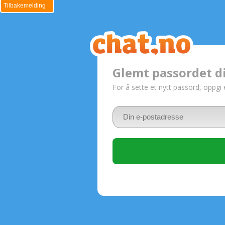
Tilbakemelding
Glemt passordet di
For å sette et nytt passord, oppgi